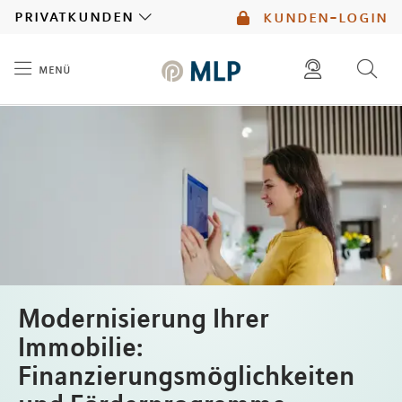
MLP
privatkunden
kunden-login
menü
Inhalt
diese website durchsuchen
mlp berater finden
Modernisierung Ihrer
Immobilie:
Finanzierungsmöglichkeiten