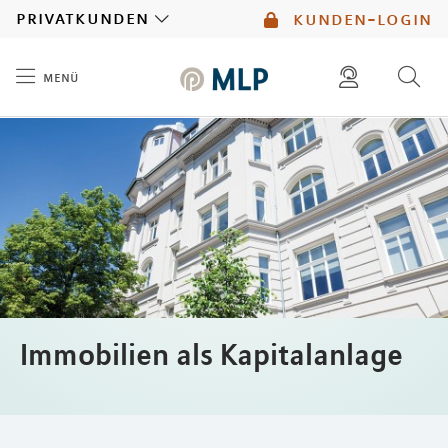
MLP
privatkunden
kunden-login
menü
Inhalt
diese website durchsuchen
mlp berater finden
Immobilien als Kapitalanlage