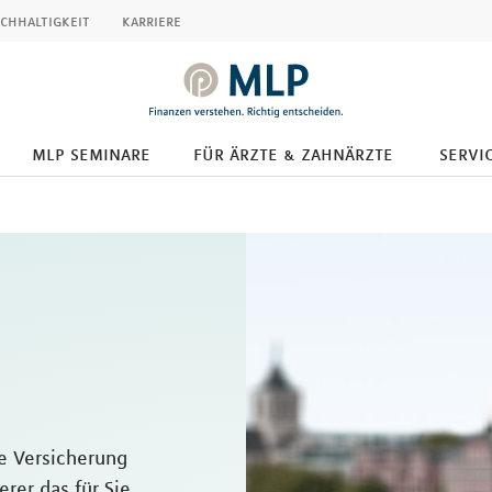
chhaltigkeit
karriere
mlp seminare
für ärzte & zahnärzte
servic
e Versicherung
erer das für Sie