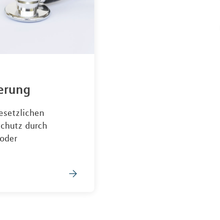
erung
esetzlichen
chutz durch
oder