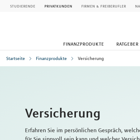
MLP
studierende
privatkunden
firmen & freiberufler
na
finanzprodukte
ratgeber
Startseite
Finanzprodukte
Versicherung
Inhalt
Versicherung
Erfahren Sie im persönlichen Gespräch, welch
für Sie sinnvoll sein kann und welcher Versich