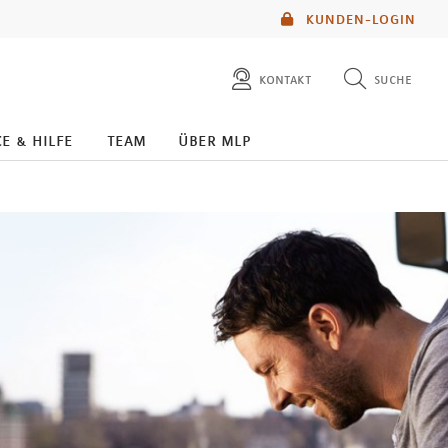
KUNDEN-LOGIN
kontakt
suche
diese website durchsuchen
e & hilfe
team
über mlp
mlp berater finden