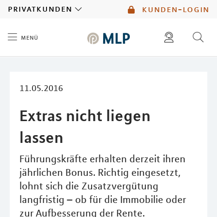
MLP
privatkunden
kunden-login
menü
Inhalt
diese website durchsuchen
mlp berater finden
11.05.2016
Extras nicht liegen
lassen
Führungskräfte erhalten derzeit ihren
jährlichen Bonus. Richtig eingesetzt,
lohnt sich die Zusatzvergütung
langfristig – ob für die Immobilie oder
zur Aufbesserung der Rente.