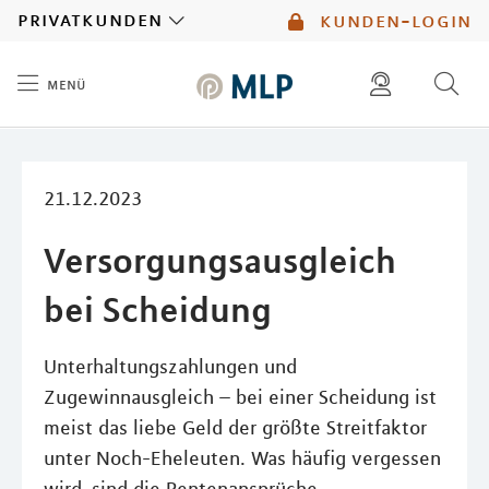
MLP
privatkunden
kunden-login
menü
Inhalt
diese website durchsuchen
mlp berater finden
21.12.2023
Versorgungsausgleich
bei Scheidung
Unterhaltungszahlungen und
Zugewinnausgleich – bei einer Scheidung ist
meist das liebe Geld der größte Streitfaktor
unter Noch-Eheleuten. Was häufig vergessen