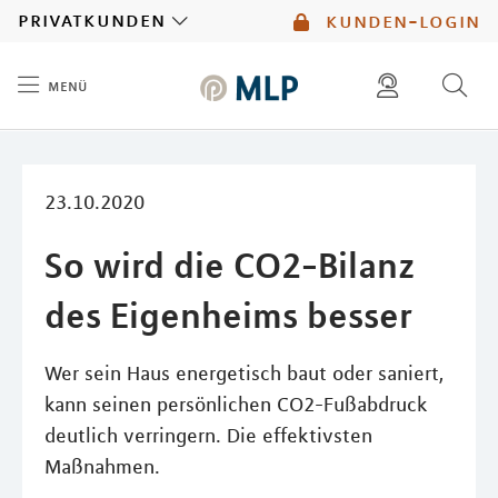
MLP
privatkunden
kunden-login
menü
Inhalt
diese website durchsuchen
mlp berater finden
23.10.2020
So wird die CO2-Bilanz
des Eigenheims besser
Wer sein Haus energetisch baut oder saniert,
kann seinen persönlichen CO2-Fußabdruck
deutlich verringern. Die effektivsten
Maßnahmen.