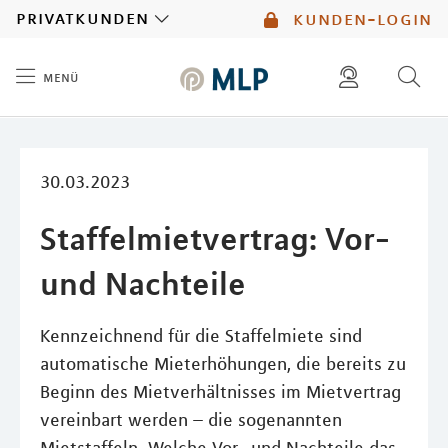
MLP
privatkunden
kunden-login
menü
Inhalt
diese website durchsuchen
mlp berater finden
30.03.2023
Staffelmietvertrag: Vor-
und Nachteile
Kennzeichnend für die Staffelmiete sind
automatische Mieterhöhungen, die bereits zu
Beginn des Mietverhältnisses im Mietvertrag
vereinbart werden – die sogenannten