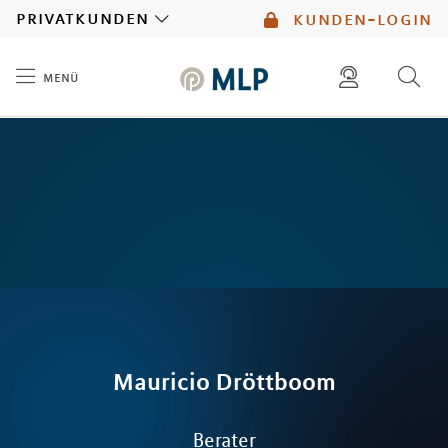
MLP
privatkunden
kunden-login
menü
Inhalt
diese website durchsuchen
mlp berater finden
Mauricio
Dröttboom
Berater